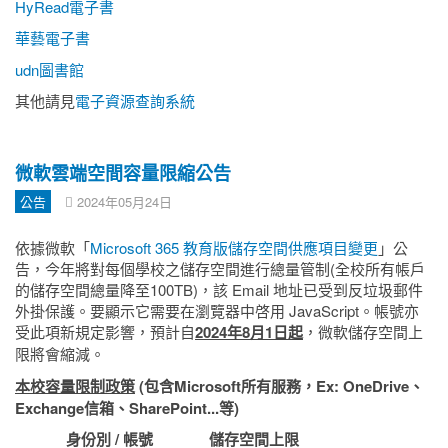
HyRead電子書
華藝電子書
udn圖書館
其他請見
電子資源查詢系統
微軟雲端空間容量限縮公告
公告
2024年05月24日
依據微軟「
Microsoft 365 教育版儲存空間供應項目變更
」公
告，
今年將對每個學校之儲存空間進行總量管制
(全校
所有帳戶
的儲存空間總量降至
100TB)，
該 Email 地址已受到反垃圾郵件
外掛保護。要顯示它需要在瀏覽器中啓用 JavaScript。
帳號亦
受此項新規定影響，預計自
2024年8月1日起
，微軟儲存空間上
限將會縮減。
本校
容量限制政策
(包含Microsoft所有服務，Ex: OneDrive、
Exchange信箱、SharePoint...等)
身份別 / 帳號
儲存空間上限