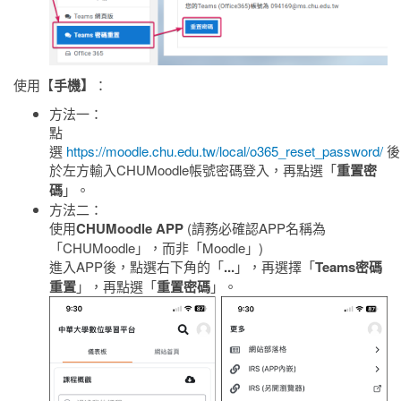
使用【
手機】
：
方法一：
點
選
https://moodle.chu.edu.tw/local/o365_reset_password/
後
於左方輸入CHUMoodle帳號密碼登入，
再點選「
重置密
碼
」
。
方法二：
使用
CHUMoodle APP
(請務必確認APP名稱為
「CHUMoodle」，而非「Moodle」)
進入APP後，點選右下角的「
...
」，再選擇「
Teams密碼
重置
」，
再點選「
重置密碼
」
。