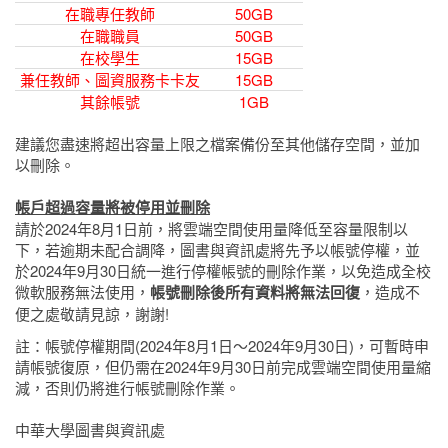
在職專任教師
50GB
在職職員
50GB
在校學生
15GB
兼任教師、圖資服務卡卡友
15GB
其餘帳號
1GB
建議您盡速將超出容量上限之檔案備份至其他儲存空間，並加
以刪除。
帳戶超過容量將被停用並刪除
請於
2024
年
8
月
1
日前，將雲端空間使用量降低至容量限制以
下，若逾期未配合調降，圖書與資訊處將先予以帳號停權，並
於
2024
年
9
月
30
日統一進行停權帳號的刪除作業，以免造成全校
微軟服務無法使用，
帳號刪除後所有資料將無法回復
，造成不
便之處敬請見諒，謝謝!
註：帳號停權期間(
2024
年8
月1
日～2024年9月30日)
，可暫時申
請帳號復原，但仍需在
2024
年
9
月
30
日前完成雲端空間使用量縮
減，否則仍將進行帳號刪除作業。
中華大學圖書與資訊處