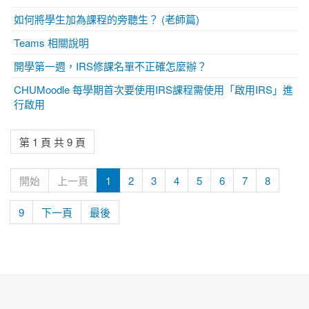
如何將學生加為課程的旁聽生？ (老師篇)
Teams 相關說明
開學第一週，IRS修課名單不正確怎麼辦？
CHUMoodle 每學期首次要使用IRS課程需使用「啟用IRS」進
行啟用
第 1 頁 共 9 頁
開始
上一頁
1
2
3
4
5
6
7
8
9
下一頁
最後