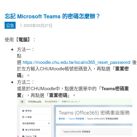
忘記 Microsoft Teams 的密碼怎麼辦？
公告
2023年03月27日
使用【
電腦】
：
方法一：
點
選
https://moodle.chu.edu.tw/local/o365_reset_password/
後
於左方輸入CHUMoodle帳號密碼登入，
再點選「
重置密
碼
」
。
方法二：
或是於CHUMoodle中
，點選左選單中的「
Teams密碼重
置
」，再點選「
重置密碼
」
。