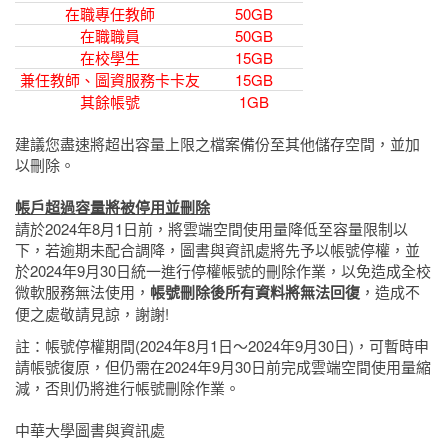
在職專任教師
50GB
在職職員
50GB
在校學生
15GB
兼任教師、圖資服務卡卡友
15GB
其餘帳號
1GB
建議您盡速將超出容量上限之檔案備份至其他儲存空間，並加
以刪除。
帳戶超過容量將被停用並刪除
請於
2024
年
8
月
1
日前，將雲端空間使用量降低至容量限制以
下，若逾期未配合調降，圖書與資訊處將先予以帳號停權，並
於
2024
年
9
月
30
日統一進行停權帳號的刪除作業，以免造成全校
微軟服務無法使用，
帳號刪除後所有資料將無法回復
，造成不
便之處敬請見諒，謝謝!
註：帳號停權期間(
2024
年8
月1
日～2024年9月30日)
，可暫時申
請帳號復原，但仍需在
2024
年
9
月
30
日前完成雲端空間使用量縮
減，否則仍將進行帳號刪除作業。
中華大學圖書與資訊處