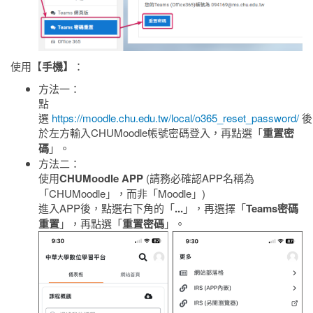
使用【
手機】
：
方法一：
點
選
https://moodle.chu.edu.tw/local/o365_reset_password/
後
於左方輸入CHUMoodle帳號密碼登入，
再點選「
重置密
碼
」
。
方法二：
使用
CHUMoodle APP
(請務必確認APP名稱為
「CHUMoodle」，而非「Moodle」)
進入APP後，點選右下角的「
...
」，再選擇「
Teams密碼
重置
」，
再點選「
重置密碼
」
。