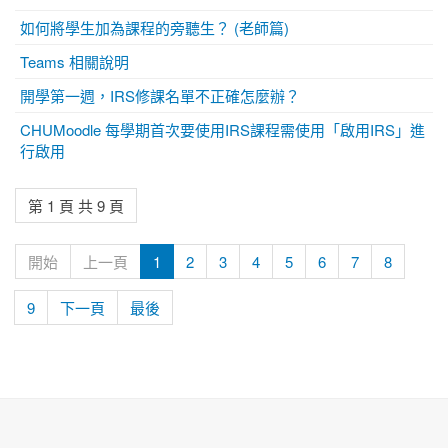
如何將學生加為課程的旁聽生？ (老師篇)
Teams 相關說明
開學第一週，IRS修課名單不正確怎麼辦？
CHUMoodle 每學期首次要使用IRS課程需使用「啟用IRS」進
行啟用
第 1 頁 共 9 頁
開始
上一頁
1
2
3
4
5
6
7
8
9
下一頁
最後