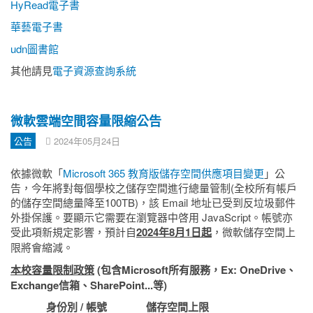
HyRead電子書
華藝電子書
udn圖書館
其他請見
電子資源查詢系統
微軟雲端空間容量限縮公告
公告
2024年05月24日
依據微軟「
Microsoft 365 教育版儲存空間供應項目變更
」公
告，
今年將對每個學校之儲存空間進行總量管制
(全校
所有帳戶
的儲存空間總量降至
100TB)，
該 Email 地址已受到反垃圾郵件
外掛保護。要顯示它需要在瀏覽器中啓用 JavaScript。
帳號亦
受此項新規定影響，預計自
2024年8月1日起
，微軟儲存空間上
限將會縮減。
本校
容量限制政策
(包含Microsoft所有服務，Ex: OneDrive、
Exchange信箱、SharePoint...等)
身份別 / 帳號
儲存空間上限