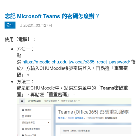
忘記 Microsoft Teams 的密碼怎麼辦？
公告
2023年03月27日
使用【
電腦】
：
方法一：
點
選
https://moodle.chu.edu.tw/local/o365_reset_password/
後
於左方輸入CHUMoodle帳號密碼登入，
再點選「
重置密
碼
」
。
方法二：
或是於CHUMoodle中
，點選左選單中的「
Teams密碼重
置
」，再點選「
重置密碼
」
。