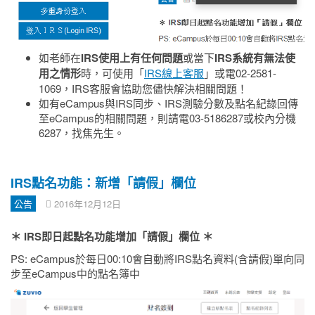
如老師在
IRS使用上有任何問題
或當下
IRS系統有無法使
用之情形
時，可使用「
IRS線上客服
」或電02-2581-
1069，IRS客服會協助您儘快解決相關問題！
如有eCampus與IRS同步、IRS測驗分數及點名紀錄回傳
至eCampus的相關問題，則請電03-5186287或校內分機
6287，找焦先生。
IRS點名功能：新增「請假」欄位
公告
2016年12月12日
＊ IRS即日起點名功能增加「請假」欄位
＊
PS: eCampus於每日00:10會自動將IRS點名資料(含請假)單向同
步至eCampus中的點名簿中