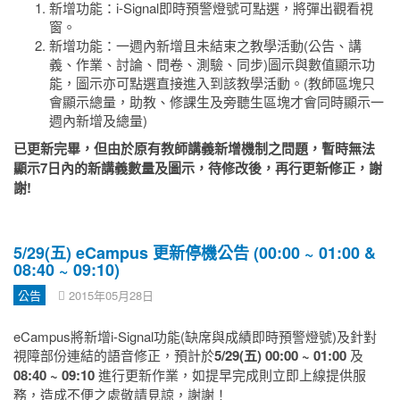
新增功能：i-Signal即時預警燈號可點選，將彈出觀看視
窗。
新增功能：一週內新增且未結束之教學活動(公告、講
義、作業、討論、問卷、測驗、同步)圖示與數值顯示功
能，圖示亦可點選直接進入到該教學活動。(教師區塊只
會顯示總量，助教、修課生及旁聽生區塊才會同時顯示一
週內新增及總量)
已更新完畢，但由於原有教師講義新增機制之問題，暫時無法
顯示7日內的新講義數量及圖示，待修改後，再行更新修正，謝
謝!
5/29(五) eCampus 更新停機公告 (00:00 ~ 01:00 &
08:40 ~ 09:10)
公告
2015年05月28日
eCampus將新增i-Signal功能(缺席與成績即時預警燈號)及針對
視障部份連結的語音修正，預計於
5/29(五) 00:00 ~ 01:00
及
08:40 ~ 09:10
進行更新作業，如提早完成則立即上線提供服
務，造成不便之處敬請見諒，謝謝！