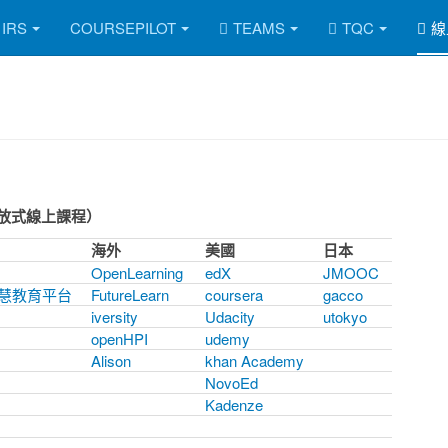
IRS
COURSEPILOT
TEAMS
TQC
線
規模開放式線上課程）
海外
美國
日本
OpenLearning
edX
JMOOC
慧教育平台
FutureLearn
coursera
gacco
iversity
Udacity
utokyo
openHPI
udemy
Alison
khan Academy
NovoEd
Kadenze