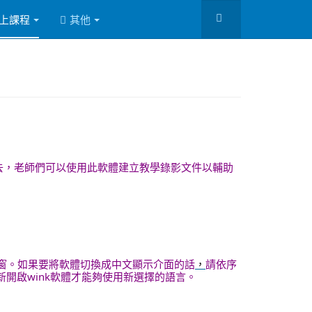
上課程
其他
影進去，老師們可以使用此軟體建立教學錄影文件以輔助
體主視窗。如果要將軟體切換成中文顯示介面的話
，
請依序
必須要重新開啟wink軟體才能夠使用新選擇的語言。