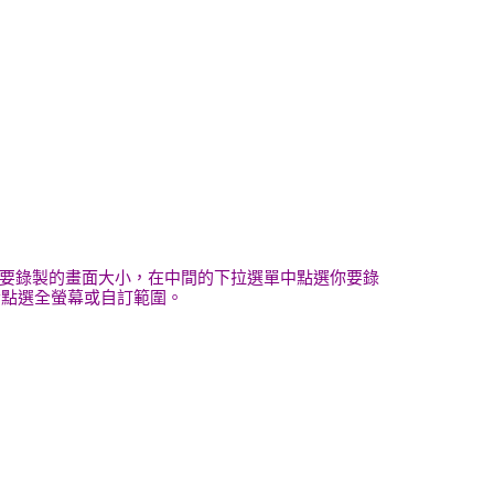
定要錄製的畫面大小，在中間的下拉選單中點選你要錄
者點選全螢幕或自訂範圍。