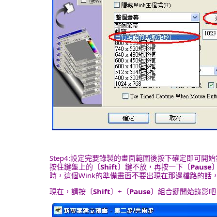
Step4:設定完要錄製的畫面範圍後按下確定即可
按住鍵盤上的〔
Shift
〕鍵不放，再按一下〔
Pause
時，這個Wink的準備畫面不要出現在那邊檔路的話
現在，請按〔
Shift
〕+〔
Pause
〕組合鍵開始錄影吧