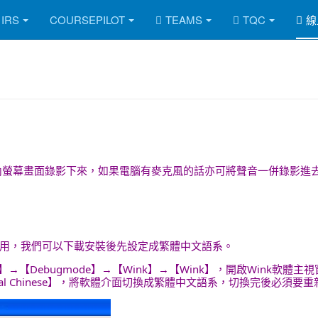
IRS
COURSEPILOT
TEAMS
TQC
線
ws電腦內螢幕畫面錄影下來，如果電腦有麥克風的話亦可將聲音一併錄
用，我們可以下載安裝後先設定成繁體中文語系。
】→【Debugmode】→【Wink】→【Wink】，開啟Wink軟
raditional Chinese】，將軟體介面切換成繁體中文語系，切換完後